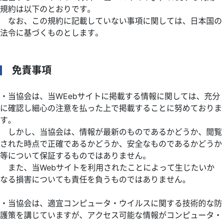
検定
規約は以下のとおりです。
なお、この規約に記載していない事項に関しては、日本国の
IECEx
法令に基づくものとします。
海外関連サポート
依頼試験・技術相談・認証
TIIS認証
免責事項
書籍等の頒布
講座・講習会のご案内
・当協会は、当WEebサイトに掲載する情報に関しては、充分
に確認し細心の注意を払った上で掲載することに努めておりま
職員募集
す。
物品調達
しかし、当協会は、情報が最新のものであるかどうか、閲覧
された時点で正確であるかどうか、安全なものであるかどうか
お問合せ・ご意見
等について保証するものではありません。
また、当Webサイトを利用されたことによって生じたいか
なる損害についても責任を負うものではありません。
・当協会は、適宜コンピュータ・ウイルスに関する技術的な防
護策を講じていますが、アクセス可能な情報がコンピュータ・