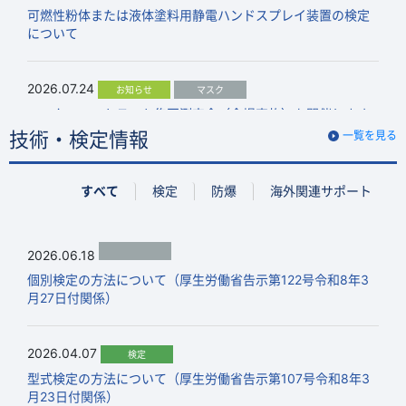
可燃性粉体または液体塗料用静電ハンドスプレイ装置の検定
について
2026.07.24
お知らせ
マスク
マスクフィットテスト集団測定会（会場実施）を開催します
技術・検定情報
一覧を見る
2026.06.18
お知らせ
技術・検定情報
検定
すべて
検定
防爆
海外関連サポート
個別検定の方法について（厚生労働省告示第122号令和8年3
月27日付関係）
2026.06.18
2026.06.02
お知らせ
個別検定の方法について（厚生労働省告示第122号令和8年3
台風6号の接近に伴う臨時休業のお知らせ（2026年6月3日）
月27日付関係）
2026.06.01
お知らせ
セミナー
2026.04.07
検定
2026年度 粉じん爆発・火災安全研修【初級／基礎編】のご
型式検定の方法について（厚生労働省告示第107号令和8年3
案内
月23日付関係）