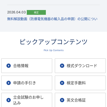
2026.05.07
お知らせ
2026.04.03
検定
検定手数料改定2026年4月1日適用開始のお知らせ
無料解説動画（防爆電気機器の輸入品の申請）の公開につい
て
2026.05.07
お知らせ
2026.03.24
エチレン供給に関するお知らせ
機械器具
ピックアップコンテンツ
無料解説動画（フルハーネス型墜落制止用器具_落下試験解
説）の公開について
Pick Up Contents
2026.05.07
お知らせ
合格証（個別・型式）及び合格証添付書類の訂正について
2026.03.03
呼吸用保護具
技術・検定情報
検定
合格情報
様式ダウンロード
「呼吸用保護具の同一型式の取り扱いについて」が改訂され
ました。
申請の手引き
検定手数料
2026.03.03
検定
合格番号取扱いのお知らせ
立会試験のお申し
英文合格証
込み