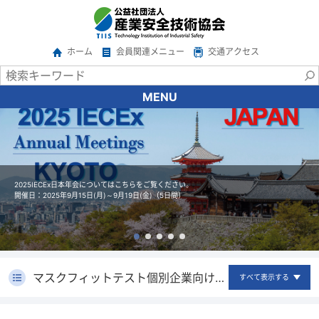
ホーム
会員関連メニュー
交通アクセス
MENU
協会について
会長あいさつ
協会の概要
沿革
2025IECEx日本年会についてはこちらをご覧ください。
開催日：2025年9月15日(月)～9月19日(金)（5日間）
情報公開
アクセス
関係機関・団体
ご意見・ご要望
マスクフィットテスト個別企業向けサービス終了について
すべて表示する
広報
サービス一覧