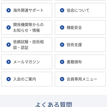
2026.02.25
検定
海外関連サポート
協会について
検定合格品の添付図面・立会試験結果等の保管記録コピーサ
ービス開始について
関係機関等からの
機能安全
お知らせ・情報
2026.02.18
呼吸用保護具
呼吸用保護具の製造検査設備等の届出について
依頼試験・技術相
技術支援
談・認証
2026.01.09
セミナー
【2026年3月】安全技術講習会開催のご案内（Ex2025 指針
メールマガジン
書籍頒布
の改訂・更新 の最新情報）
2025.12.12
入会のご案内
検定
会員専用メニュー
呼吸用保護具の「概要届」等の有料化について
よくある質問