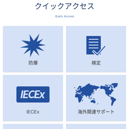
検定
クイックアクセス
IECEx
Quick Access
海外関連サポート
依頼試験・技術相談・認証
TIIS認証
書籍等の頒布
講座・講習会のご案内
防爆
検定
職員募集
物品調達
お問合せ・ご意見
IECEx
海外関連サポート