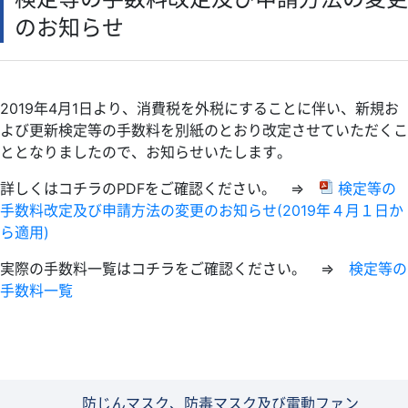
検定
のお知らせ
IECEx
海外関連サポート
依頼試験・技術相談・認証
2019年
4
月
1
日より、消費税を外税にすることに伴い、新規お
TIIS認証
よび更新検定等の手数料を別紙のとおり改定させていただくこ
書籍等の頒布
ととなりましたので、お知らせいたします。
講座・講習会のご案内
詳しくはコチラのPDFをご確認ください。 ⇒
検定等の
職員募集
手数料改定及び申請方法の変更のお知らせ(2019年４月１日か
ら適用)
物品調達
お問合せ・ご意見
実際の手数料一覧はコチラをご確認ください。 ⇒
検定等の
手数料一覧
防じんマスク、防毒マスク及び電動ファン