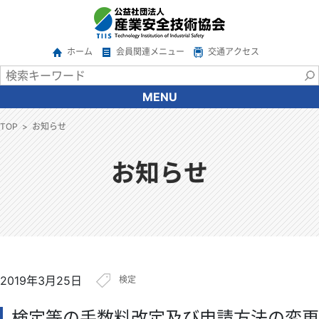
ホーム
会員関連メニュー
交通アクセス
MENU
協会について
TOP
お知らせ
会長あいさつ
協会の概要
お知らせ
沿革
情報公開
アクセス
関係機関・団体
ご意見・ご要望
2019年3月25日
検定
広報
サービス一覧
検定等の手数料改定及び申請方法の変更