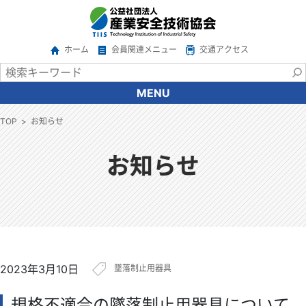
ホーム
会員関連メニュー
交通アクセス
MENU
協会について
TOP
お知らせ
会長あいさつ
協会の概要
お知らせ
沿革
情報公開
アクセス
関係機関・団体
ご意見・ご要望
2023年3月10日
墜落制止用器具
広報
サービス一覧
規格不適合の墜落制止用器具について