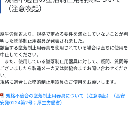
検定
（注意喚起）
IECEx
海外関連サポート
依頼試験・技術相談・認証
厚生労働省より、規格で定める要件を満たしていないことが判
TIIS認証
明した墜落制止用器具が発表されました。
書籍等の頒布
該当する墜落制止用器具を使用されている場合は直ちに使用を
中止してください。
講座・講習会のご案内
また、使用している墜落制止用器具に対して、疑問、質問等
職員募集
ございましたら製造メーカ又は弊協会までお問い合わせくださ
物品調達
い。
規格に適合した墜落制止用器具のご使用をお願いします。
お問合せ・ご意見
規格不適合の墜落制止用器具について（注意喚起）（基安
安発0224第2号；厚生労働省）