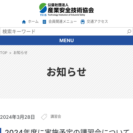
ホーム
会員関連メニュー
交通アクセス
MENU
協会について
TOP
お知らせ
会長あいさつ
協会の概要
お知らせ
沿革
情報公開
アクセス
関係機関・団体
ご意見・ご要望
2024年3月28日
講習会
広報
サービス一覧
2024年度に実施予定の講習会について