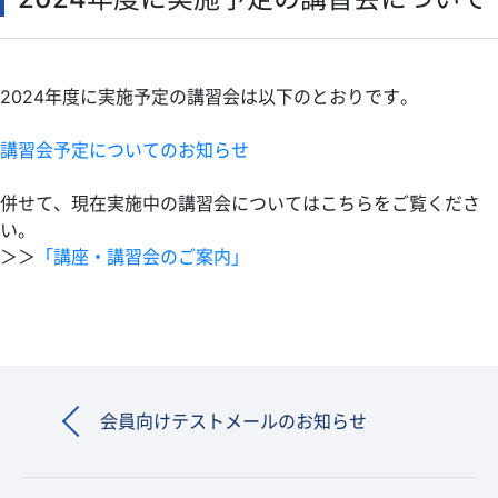
検定
IECEx
海外関連サポート
2024年度に実施予定の講習会は以下のとおりです。
依頼試験・技術相談・認証
TIIS認証
講習会予定についてのお知らせ
書籍等の頒布
併せて、現在実施中の講習会についてはこちらをご覧くださ
講座・講習会のご案内
い。
職員募集
＞＞
「講座・講習会のご案内」
物品調達
お問合せ・ご意見
会員向けテストメールのお知らせ