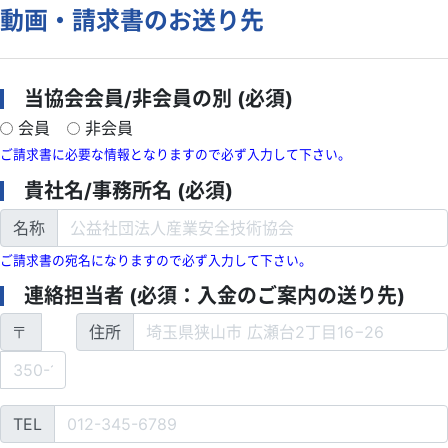
動画・請求書のお送り先
検定
IECEx
海外関連サポート
当協会会員/非会員の別 (必須)
依頼試験・技術相談・認証
会員
非会員
TIIS認証
ご請求書に必要な情報となりますので必ず入力して下さい。
書籍等の頒布
貴社名/事務所名 (必須)
講座・講習会のご案内
職員募集
名称
物品調達
ご請求書の宛名になりますので必ず入力して下さい。
お問合せ・ご意見
連絡担当者 (必須：入金のご案内の送り先)
〒
住所
TEL