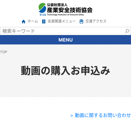
ホーム
会員関連メニュー
交通アクセス
MENU
協会について
TOP
会長あいさつ
協会の概要
動画の購入お申込み
沿革
情報公開
アクセス
関係機関・団体
ご意見・ご要望
> 動画に関するお問い合わせ
広報
サービス一覧