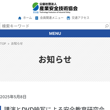
ホーム
会員関連メニュー
交通アクセス
MENU
協会について
TOP
お知らせ
会長あいさつ
協会の概要
お知らせ
沿革
情報公開
アクセス
関係機関・団体
ご意見・ご要望
2025年5月8日
広報
サービス一覧
講演とDVD映写による安全教育研究会