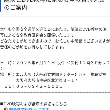
検定
のご案内
IECEx
海外関連サポート
依頼試験・技術相談・認証
本年も全国安全週間を迎えるにあたり、講演とDVD教材の映
TIIS認証
写による安全教育研究会を開催いたします。
書籍等の頒布
どなたでも参加できますので、お忙しい中恐縮でございますが
皆様の
ご参加をお待ちしております。
講座・講習会のご案内
職員募集
‐‐‐‐‐‐‐‐‐‐‐‐‐‐‐‐‐‐‐‐‐‐‐‐‐‐‐‐‐‐‐‐‐‐‐‐‐‐‐‐‐‐‐‐‐‐‐‐‐‐‐‐‐‐‐‐‐‐‐‐‐‐‐‐‐‐‐‐‐‐‐‐‐‐
日 時：２０２５年６月１１日（水）＜受付１２時３０分より
物品調達
＞
お問合せ・ご意見
場 所：エル大阪（大阪府立労働センター）５Ｆ 視聴覚室
大阪府大阪市中央区北浜東３－１４
ＴＥＬ：０６－６９４２－０００１
‐‐‐‐‐‐‐‐‐‐‐‐‐‐‐‐‐‐‐‐‐‐‐‐‐‐‐‐‐‐‐‐‐‐‐‐‐‐‐‐‐‐‐‐‐‐‐‐‐‐‐‐‐‐‐‐‐‐‐‐‐‐‐‐‐‐‐‐‐‐‐‐‐‐
■DVD映写および講演の詳細はこちら
安全教育研究会 ご案内