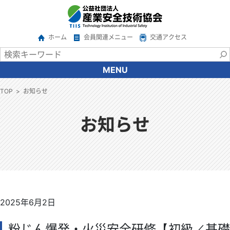
ホーム
会員関連メニュー
交通アクセス
MENU
協会について
TOP
お知らせ
会長あいさつ
協会の概要
お知らせ
沿革
情報公開
アクセス
関係機関・団体
ご意見・ご要望
2025年6月2日
広報
サービス一覧
粉じん爆発・火災安全研修【初級／基礎