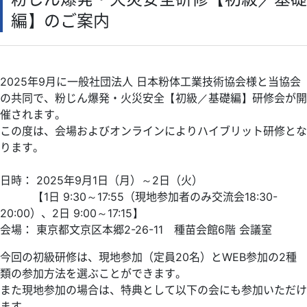
検定
編】のご案内
IECEx
海外関連サポート
依頼試験・技術相談・認証
2025年9月に一般社団法人 日本粉体工業技術協会様と当協会
TIIS認証
の共同で、粉じん爆発・火災安全【初級／基礎編】研修会が開
書籍等の頒布
催されます。
この度は、会場およびオンラインによりハイブリット研修とな
講座・講習会のご案内
ります。
職員募集
物品調達
日時： 2025年9月1日（月）～2日（火）
【1日 9:30～17:55（
現地参加者のみ交流会18:30-
お問合せ・ご意見
20:00）
、2日 9:00～17:15】
会場： 東京都文京区本郷2-26-11 種苗会館6階 会議室
今回の初級研修は、現地参加（定員20名）とWEB参加の2種
類の参加方法を選ぶことができます。
また現地参加の場合は、特典として以下の会にも参加いただけ
ます。