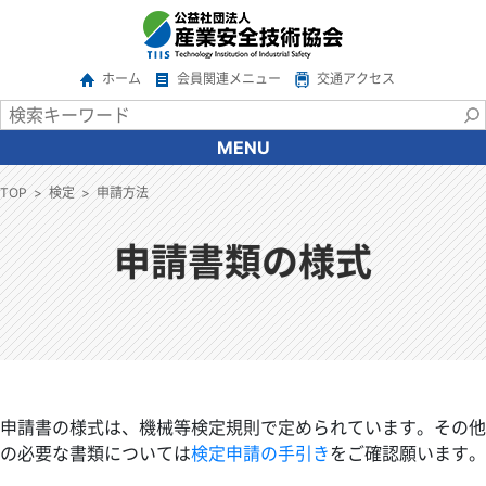
ホーム
会員関連メニュー
交通アクセス
MENU
協会について
TOP
検定
申請方法
会長あいさつ
協会の概要
申請書類の様式
沿革
情報公開
アクセス
関係機関・団体
ご意見・ご要望
申請書の様式は、機械等検定規則で定められています。その他
広報
の必要な書類については
検定申請の手引き
をご確認願います。
サービス一覧