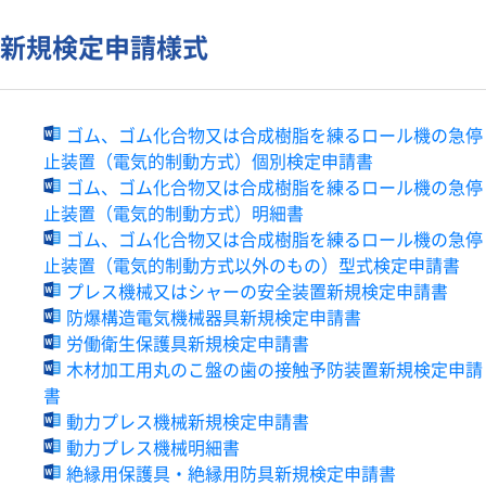
検定
新規検定申請様式
IECEx
海外関連サポート
依頼試験・技術相談・認証
ゴム、ゴム化合物又は合成樹脂を練るロール機の急停
TIIS認証
止装置（電気的制動方式）個別検定申請書
書籍等の頒布
ゴム、ゴム化合物又は合成樹脂を練るロール機の急停
講座・講習会のご案内
止装置（電気的制動方式）明細書
ゴム、ゴム化合物又は合成樹脂を練るロール機の急停
職員募集
止装置（電気的制動方式以外のもの）型式検定申請書
物品調達
プレス機械又はシャーの安全装置新規検定申請書
お問合せ・ご意見
防爆構造電気機械器具新規検定申請書
労働衛生保護具新規検定申請書
木材加工用丸のこ盤の歯の接触予防装置新規検定申請
書
動力プレス機械新規検定申請書
動力プレス機械明細書
絶縁用保護具・絶縁用防具新規検定申請書